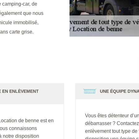
e camping-car, de
z également que nous
icule immobilisé,
ans carte grise.
E EN ENLÈVEMENT
UNE ÉQUIPE DYNA
Vous êtes détenteur d’u
Location de benne est en
débarrasser ? Contactez
 nous connaissons
enlèvement tout type de
 notre disposition
disposition une équipe s