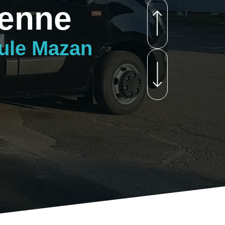
benne
cule Mazan