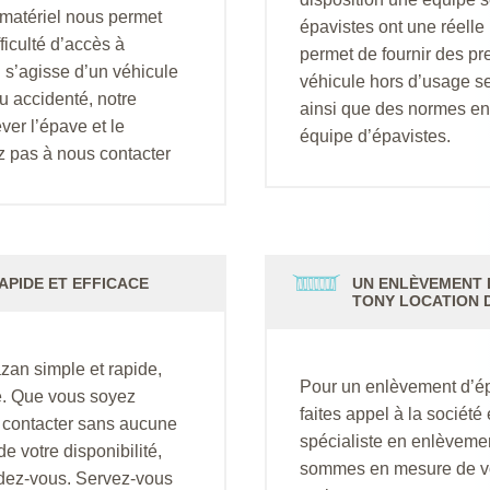
 matériel nous permet
épavistes ont une réelle 
ficulté d’accès à
permet de fournir des pre
 s’agisse d’un véhicule
véhicule hors d’usage se
 accidenté, notre
ainsi que des normes en
er l’épave et le
équipe d’épavistes.
z pas à nous contacter
APIDE ET EFFICACE
UN ENLÈVEMENT D
TONY LOCATION 
zan simple et rapide,
Pour un enlèvement d’ép
e. Que vous soyez
faites appel à la sociét
s contacter sans aucune
spécialiste en enlèvemen
e votre disponibilité,
sommes en mesure de vou
dez-vous. Servez-vous